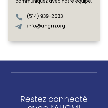
communiquez avec notre équipe.
(514) 939-2583

info@ahgm.org

Restez connecté
avec l’AHGM!